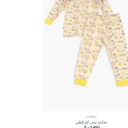
بيجامات
بجامة بيبي كم قطن
بجام
2,450
د.ك