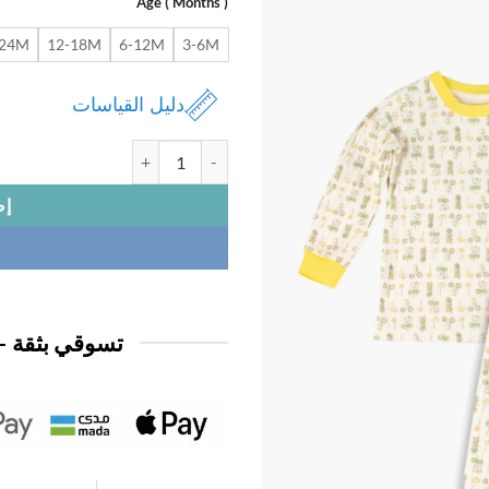
Age ( Months )
-24M
12-18M
6-12M
3-6M
دليل القياسات
كمية بجامة بيبي كم قطن
إض
تسوقي بثقة —