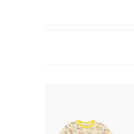
اضف
الي
المفضلة