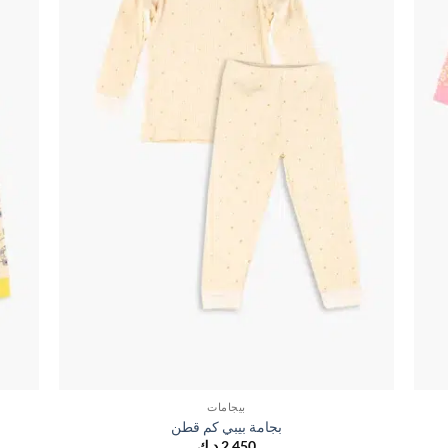
بيجامات
بجامة بيبي كم قطن
2,450
د.ك