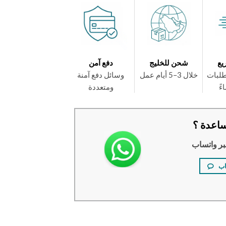
يع
شحن للخليج
دفع آمن
طلبات
خلال 3–5 أيام عمل
وسائل دفع آمنة
ومتعددة
اعدة ؟
بر واتساب
اب