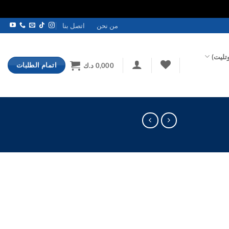
من نحن
اتصل بنا
تليت)
اتمام الطلبات
0,000
د.ك