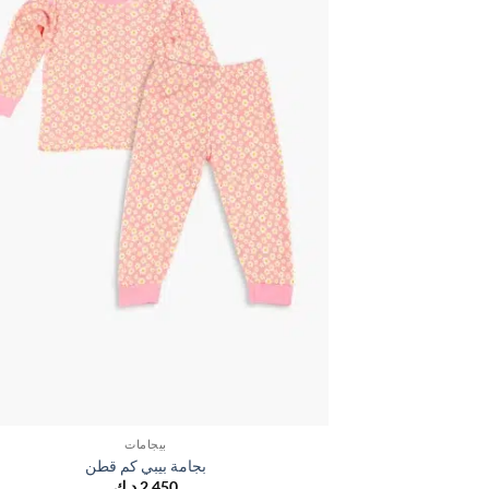
بيجامات
بجامة بيبي كم قطن
2,450
د.ك