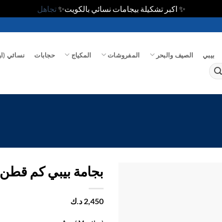
✨ اكبر تشكيلة بيجامات نسائي بالكويت✨
تجاهل
بيبي
الصيف والبحر
المفروشات
المكياج
حجابات
نسائي (او
بجامة بيبي كم قطن
اضف
2,450
د.ك
الي
المفضلة