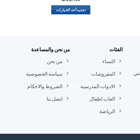
تحديد أحد الخيارات
هناك
العديد
من
الأشكال
المختلفة
الفئات
من نحن والمساعدة
لهذا
المنتج.
النساء
من نحن
يمكن
تي
المفروشات
سياسة الخصوصية
اختيار
الخيارات
الادوات المدرسية
الشروط والاحكام
على
صفحة
العاب اطفال
اتصل بنا
المنتج
الرياضة