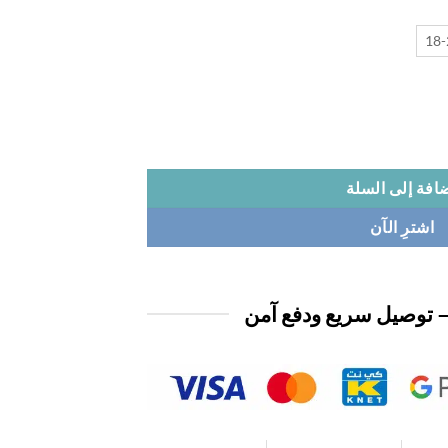
18
افة إلى السلة
اشترِ الآن
 توصيل سريع ودفع آمن