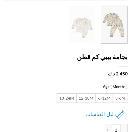
امة بيبي كم قطن
2,
د.ك
Age ( Month
18-24M
12-18M
6-12M
3-
دليل القياسات
ة بجامة بيبي كم قطن