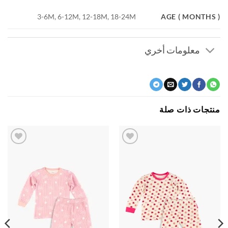
AGE ( MONTH
3-6M, 6-12M, 12-18M, 18-24M
معلومات أخري
جات ذات صلة
اضف
اضف
الي
الي
المفضلة
المفضلة