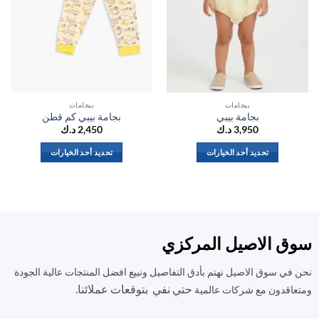
بيجامات
بيجامات
بجامة بيبي
بجامة بيبي كم قطن
3,950
د.ك
2,450
د.ك
تحديد أحد الخيارات
تحديد أحد الخيارات
هناك
هناك
العديد
العديد
من
من
الأشكال
الأشكال
المختلفة
المختلفة
ق الاصيل المركزي
لهذا
لهذا
المنتج.
المنتج.
في سوق الاصيل نهتم بأدق التفاصيل ونبيع افضل المنتجات عالية الجودة
يمكن
يمكن
حتي نفي بتوقعات عملائنا.
اختيار
اختيار
اقدون مع شركات عالمية
الخيارات
الخيارات
على
على