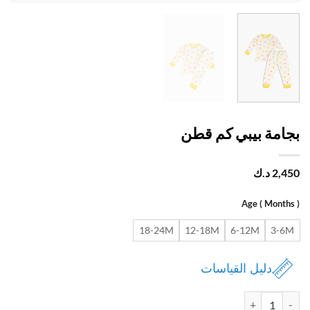
امة بيبي كم قطن
2,
د.ك
Age ( Month
18-24M
12-18M
6-12M
3-
دليل القياسات
ة بجامة بيبي كم قطن