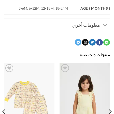
AGE ( MONTH
3-6M, 6-12M, 12-18M, 18-24M
معلومات أخري
جات ذات صلة
اضف
اضف
الي
الي
المفضلة
المفضلة