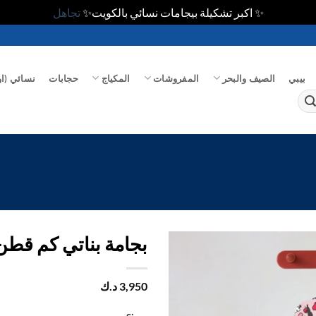
✨ اكبر تشكيلة بيجامات نسائي بالكويت✨
تجاهل
بيبي
الصيف والبحر
المفروشات
المكياج
حجابات
نسائي (او
بجامة بناتي كم قطن
اضف
3,950
د.ك
الي
المفضلة