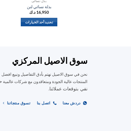
بدل نسائي
بدلة نسائي لنن
16,950
د.ك
تحديد أحد الخيارات
هناك
العديد
من
الأشكال
المختلفة
سوق الاصيل المركزي
لهذا
المنتج.
نحن في سوق الاصيل نهتم بأدق التفاصيل ونبيع افضل
يمكن
ح
المنتجات عالية الجودة ومتعاقدون مع شركات عالمية
اختيار
نفي بتوقعات عملائنا.
الخيارات
على
دردش معنا
اتصل بنا
تسوق منتجاتنا
صفحة
المنتج