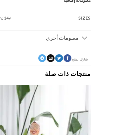
معلومات إضافية
SIZES
2y, 14y
معلومات أخري
شارك المنتج
منتجات ذات صلة