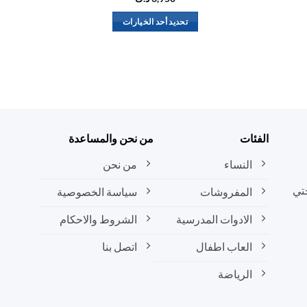
تحديد أحد الخيارات
هناك
العديد
من
الأشكال
المختلفة
لهذا
المنتج.
الفئات
من نحن والمساعدة
يمكن
النساء
من نحن
اختيار
الخيارات
تي
المفروشات
سياسة الخصوصية
على
صفحة
الادوات المدرسية
الشروط والاحكام
المنتج
العاب اطفال
اتصل بنا
الرياضة