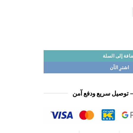
افة إلى السلة
اشترِ الآن
 توصيل سريع ودفع آمن