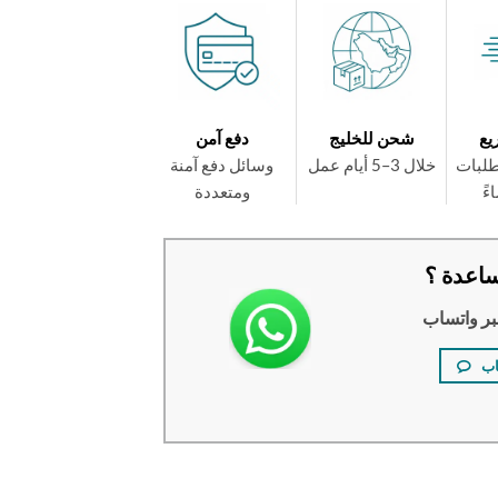
يع
شحن للخليج
دفع آمن
طلبات
خلال 3–5 أيام عمل
وسائل دفع آمنة
ومتعددة
اعدة ؟
بر واتساب
اب