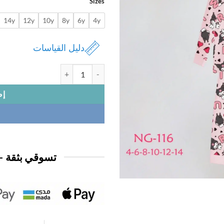
Sizes
14y
12y
10y
8y
6y
4y
دليل القياسات
كمية بجامة بناتي كم قطن
إض
تسوقي بثقة —