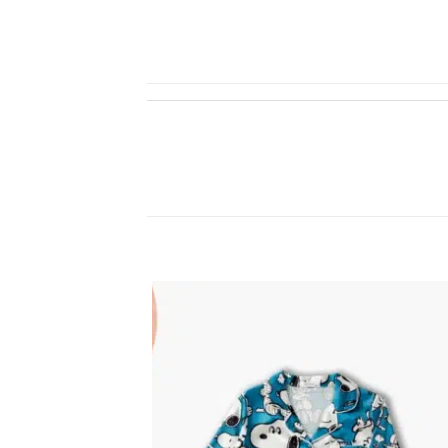
اضف
الي
المفضلة