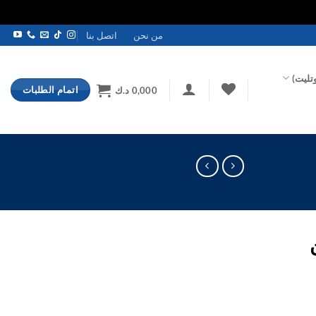
من نحن
اتصل بنا
تليت)
اتمام الطلبات
0,000
د.ك