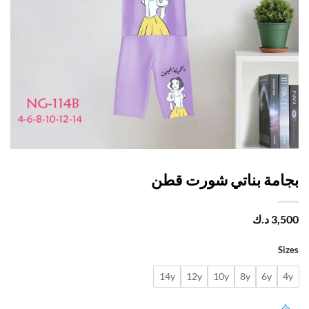
امة بناتي شورت قطن
3,
د.ك
Si
14y
12y
10y
8y
6y