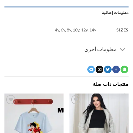
ومات إضافية
SI
4y, 6y, 8y, 10y, 12y, 14y
معلومات أخري
جات ذات صلة
اضف
اضف
الي
الي
المفضلة
المفضلة