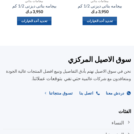
بيجامات بناتي
بيجامات بناتي
بيجامه بناتى ديزنى 1/2 كم
بيجامه بناتى ديزنى 1/2 كم
ب
3,950
د.ك
3,950
د.ك
تحديد أحد الخيارات
تحديد أحد الخيارات
هناك
هناك
العديد
العديد
من
من
الأشكال
الأشكال
المختلفة
المختلفة
ق الاصيل المركزي
لهذا
لهذا
المنتج.
المنتج.
في سوق الاصيل نهتم بأدق التفاصيل ونبيع افضل المنتجات عالية الجودة
يمكن
يمكن
حتي نفي بتوقعات عملائنا.
اختيار
اختيار
اقدون مع شركات عالمية
الخيارات
الخيارات
على
على
ردش معنا
اتصل بنا
تسوق منتجاتنا
صفحة
صفحة
المنتج
المنتج
ات
النساء