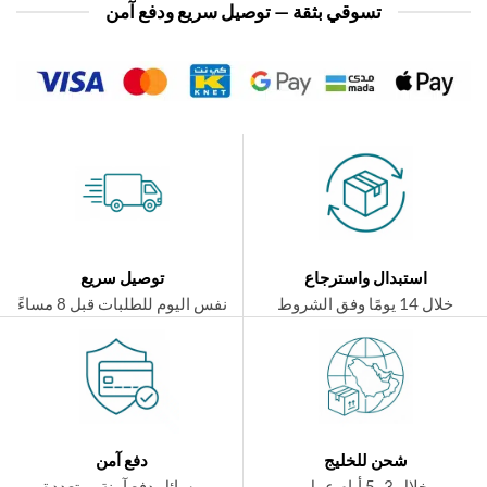
تسوقي بثقة — توصيل سريع ودفع آمن
استبدال واسترجاع
توصيل سريع
ال 14 يومًا وفق الشروط
نفس اليوم للطلبات قبل 8 مساءً
شحن للخليج
دفع آمن
خلال 3–5 أيام عمل
وسائل دفع آمنة ومتعددة