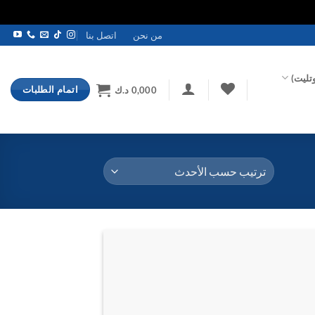
من نحن
اتصل بنا
تليت)
اتمام الطلبات
0,000
د.ك
اضف
الي
المفضلة