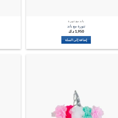
باند مع تنورة
تنورة مع باند
1,950
د.ك
إضافة إلى السلة
اضف
الي
المفضلة