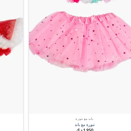
باند مع تنورة
تنورة مع باند
1,950
د.ك