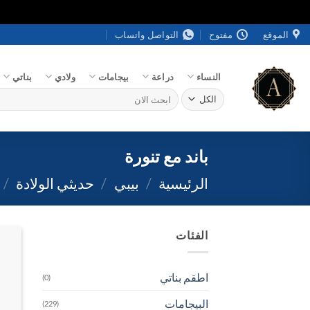
خطي
الموقع
مفتوح
التواصل واتساب
لمحتوى
النساء
دراعة
بيجامات
ولادي
بناتي
البحث
عن:
باند مع تنورة
الرئيسية
/
بيبي
/
حديثي الولادة
/
الفئات
اطقم بناتي
(0)
البيجامات
(229)