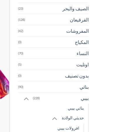
الصيف والبحر
(23)
القرقيعان
(128)
المفروشات
(42)
المكياج
(0)
النساء
(70)
اوتليت
(5)
بدون تصنيف
(0)
بناتي
(90)
بيبي
(228)
بناتي بيبي
حديثي الولادة
افرولات بيبي