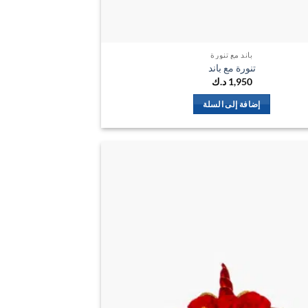
باند مع تنورة
تنورة مع باند
1,950
د.ك
إضافة إلى السلة
اضف
الي
المفضلة