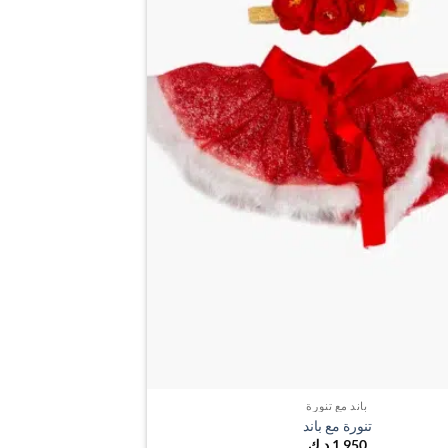
باند مع تنورة
تنورة مع باند
1,950
د.ك