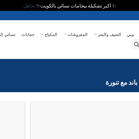
✨ اكبر تشكيلة بيجامات نسائي بالكويت✨
تجاهل
بيبي
الصيف والبحر
المفروشات
المكياج
حجابات
نسائي (او
باند مع تنورة
اضف
الي
المفضلة