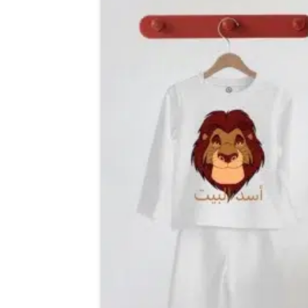
من
الأشكال
اضف
المختلفة
الي
لهذا
المفضلة
المنتج.
يمكن
اختيار
الخيارات
على
صفحة
المنتج