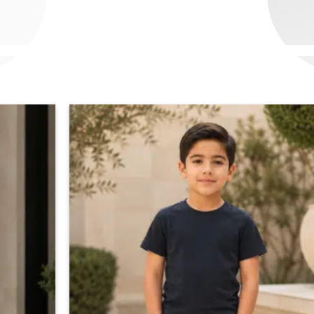
اضف
الي
المفضلة