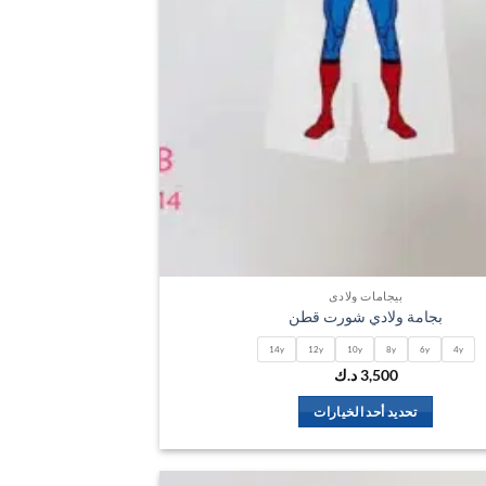
بيجامات ولادي
بجامة ولادي شورت قطن
14y
12y
10y
8y
6y
4y
3,500
د.ك
تحديد أحد الخيارات
هناك
العديد