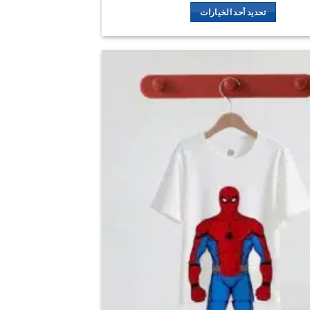
تحديد أحد الخيارات
هناك
العديد
من
الأشكال
اضف
المختلفة
الي
لهذا
المفضلة
المنتج.
يمكن
اختيار
الخيارات
على
صفحة
المنتج