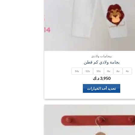
بيجامات ولادي
بجامة ولادي كم قطن
14y
12y
10y
8y
6y
4y
3,950
د.ك
تحديد أحد الخيارات
هناك
العديد
من
الأشكال
اضف
المختلفة
الي
لهذا
المفضلة