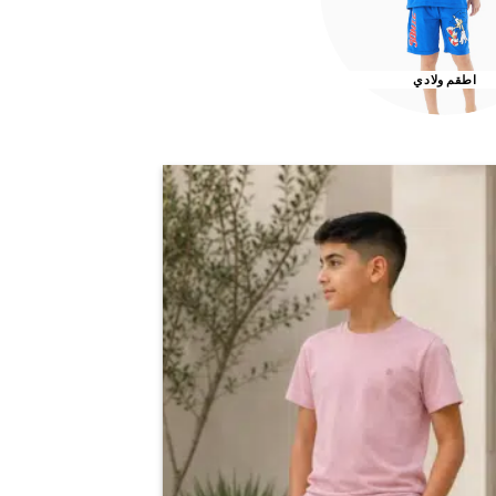
اطقم ولادي
اضف
الي
المفضلة