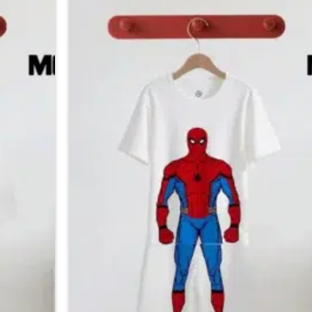
من
الأشكال
اضف
المختلفة
الي
لهذا
المفضلة
المنتج.
يمكن
اختيار
الخيارات
على
صفحة
المنتج