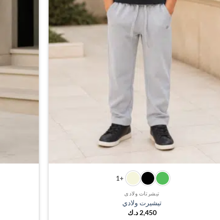
+1
تيشرتات ولادي
تيشيرت ولادي
2,450
د.ك