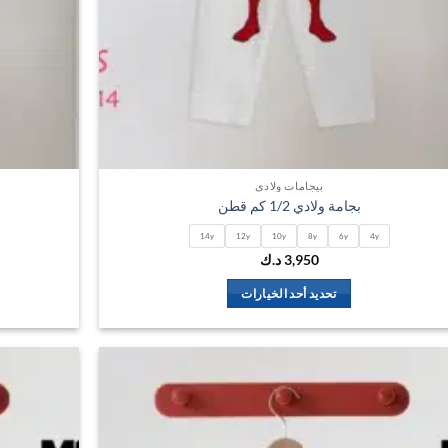
بيجامات ولادي
بجامة ولادي 1/2 كم قطن
14y
12y
10y
8y
6y
4y
3,950
د.ك
تحديد أحد الخيارات
هناك
العديد
من
الأشكال
اضف
المختلفة
الي
لهذا
المفضلة