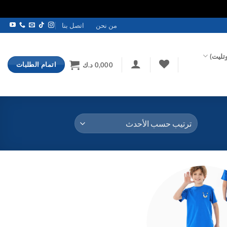
من نحن
اتصل بنا
تليت)
اتمام الطلبات
0,000
د.ك