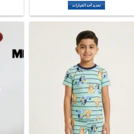
تحديد أحد الخيارات
هناك
العديد
من
الأشكال
اضف
المختلفة
الي
لهذا
المفضلة
المنتج.
يمكن
اختيار
الخيارات
على
صفحة
المنتج