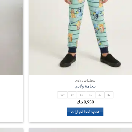
بيجامات ولادي
بيجامة ولادي
10y
8y
6y
5y
4y
3y
0,950
د.ك
تحديد أحد الخيارات
هناك
العديد