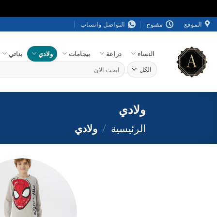
خطي
الموقع
مفتوح
التواصل واتساب
لمحتوى
النساء
دراعة
بيجامات
ولادي
بناتي
البحث
عن:
ولادي
الرئيسية
/
ولادي