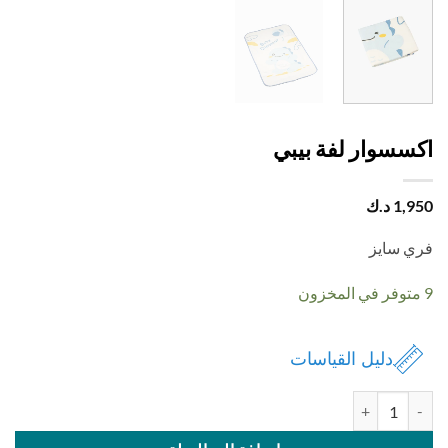
سسوار لفة بيبي
1,
د.ك
 سايز
دليل القياسات
 اكسسوار لفة بيبي