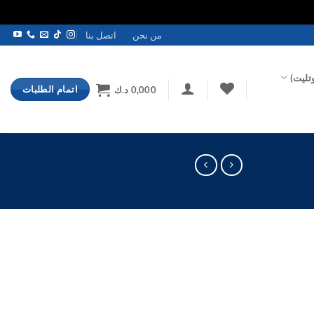
من نحن
اتصل بنا
تليت)
اتمام الطلبات
0,000
د.ك