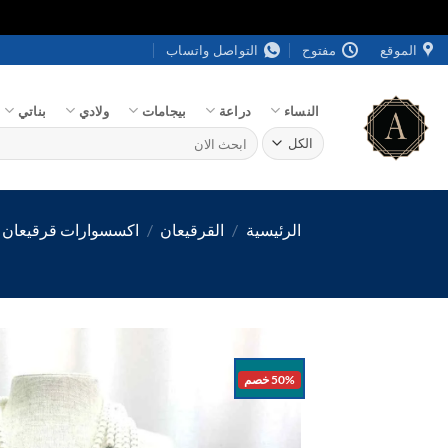
خطي
الموقع
مفتوح
التواصل واتساب
لمحتوى
النساء
دراعة
بيجامات
ولادي
بناتي
البحث
عن:
الرئيسية
/
القرقيعان
/
اكسسوارات قرقيعان
50% خصم