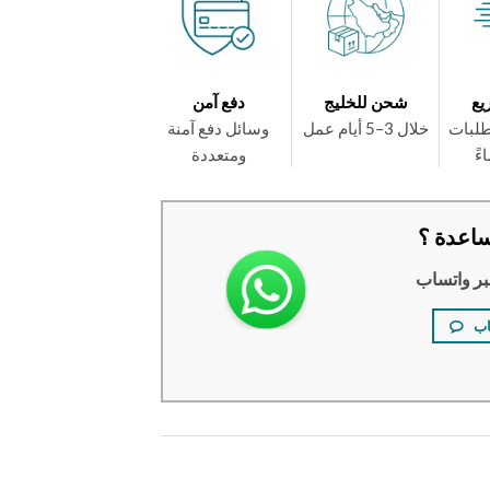
يع
شحن للخليج
دفع آمن
طلبات
خلال 3–5 أيام عمل
وسائل دفع آمنة
ومتعددة
اعدة ؟
بر واتساب
اب