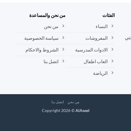
الأشكال
المختلفة
الفئات
من نحن والمساعدة
لهذا
المنتج.
النساء
من نحن
يمكن
تي
المفروشات
سياسة الخصوصية
اختيار
الخيارات
الادوات المدرسية
الشروط والاحكام
على
صفحة
العاب اطفال
اتصل بنا
المنتج
الرياضة
من نحن
اتصل بنا
Copyright 2026 ©
AlAseel