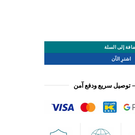
افة إلى السلة
اشترِ الآن
 توصيل سريع ودفع آمن