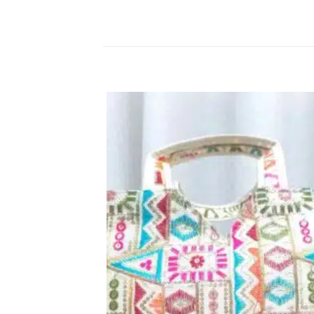
اضف
الي
المفضلة