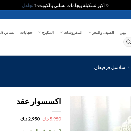
✨ اكبر تشكيلة بيجامات نسائي بالكويت✨
تجاهل
بيبي
الصيف والبحر
المفروشات
المكياج
حجابات
نسائي (او
/
سلاسل قرقيعان
اكسسوار عقد
اضف
السعر
السعر
5,950
د.ك
2,950
د.ك
الأصلي
الحالي
الي
هو:
هو:
المفضلة
2 متوفر في المخزون