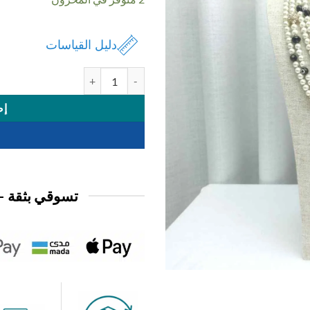
5,950 د.ك.
2,950 د.ك.
دليل القياسات
كمية اكسسوار عقد
إض
تسوقي بثقة —