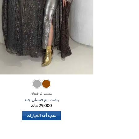
بيشت قرقيعان
بشت مع فستان جلد
29,000
د.ك
تحديد أحد الخيارات
هناك
العديد
من