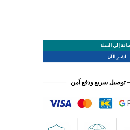
افة إلى السلة
اشترِ الآن
 توصيل سريع ودفع آمن