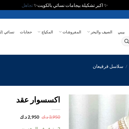
✨ اكبر تشكيلة بيجامات نسائي بالكويت✨
تجاهل
بيبي
الصيف والبحر
المفروشات
المكياج
حجابات
نسائي (او
/
سلاسل قرقيعان
اكسسوار عقد
اضف
السعر
السعر
3,950
د.ك
2,950
د.ك
الأصلي
الحالي
الي
هو:
هو:
المفضلة
2 متوفر في المخزون