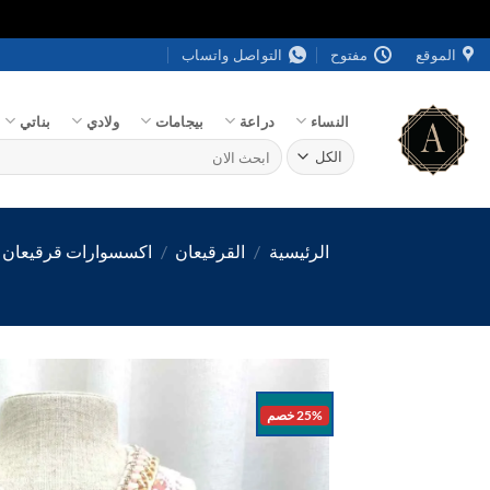
خطي
الموقع
مفتوح
التواصل واتساب
لمحتوى
النساء
دراعة
بيجامات
ولادي
بناتي
البحث
عن:
الرئيسية
/
القرقيعان
/
اكسسوارات قرقيعان
25% خصم