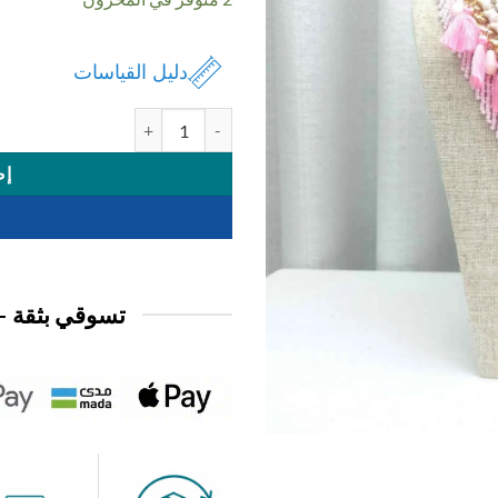
3,950 د.ك.
2,950 د.ك.
دليل القياسات
كمية اكسسوار عقد
إض
تسوقي بثقة —