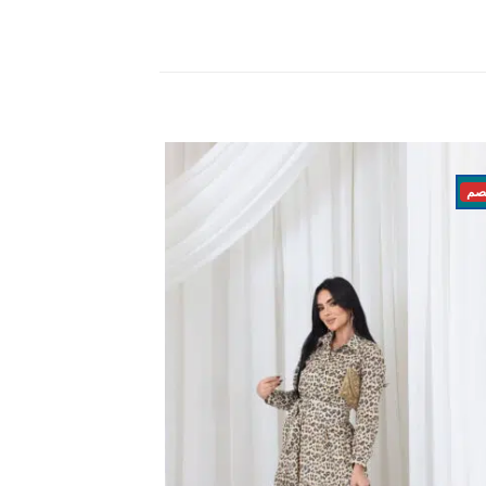
21% خصم
اضف
الي
المفضلة