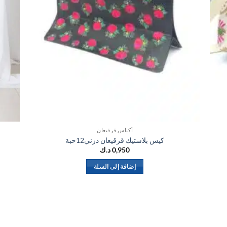
أكياس قرقيعان
كيس بلاستيك قرقيعان دزني12حبة
0,950
د.ك
إضافة إلى السلة