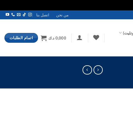
من نحن
اتصل بنا
تليت)
اتمام الطلبات
0,000
د.ك