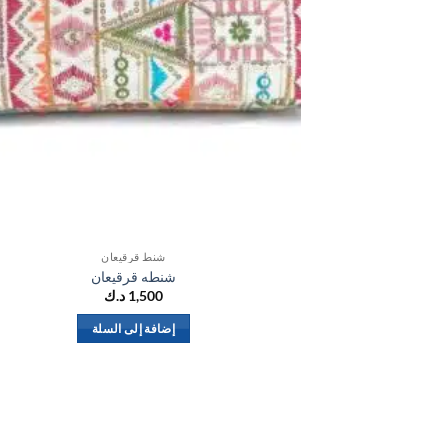
شنط قرقيعان
شنطه قرقيعان
1,500
د.ك
إضافة إلى السلة