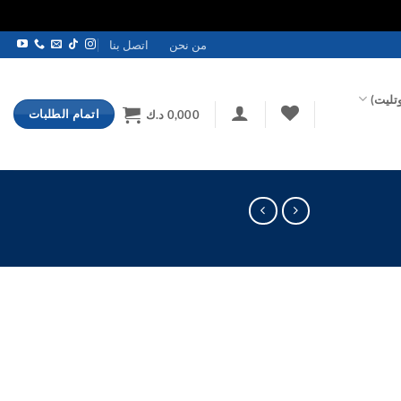
من نحن
اتصل بنا
تليت)
اتمام الطلبات
0,000
د.ك