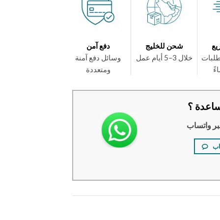
يع
شحن للخليج
دفع آمن
طلبات
خلال 3–5 أيام عمل
وسائل دفع آمنة
ومتعددة
اعدة ؟
بر واتساب
اب