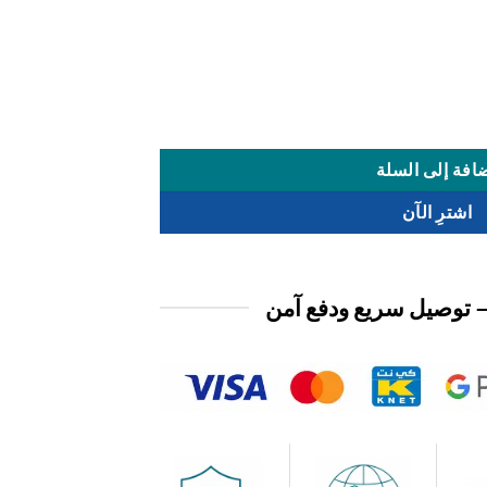
افة إلى السلة
اشترِ الآن
 توصيل سريع ودفع آمن