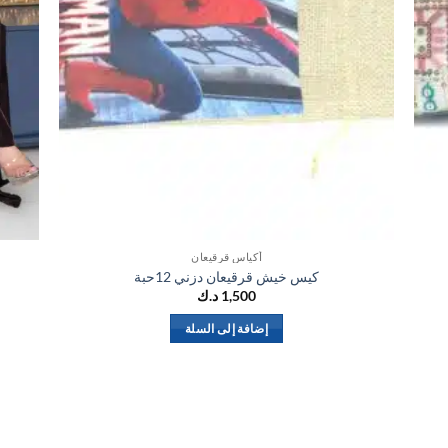
أكياس قرقيعان
كيس خيش قرقيعان دزني 12حبة
1,500
د.ك
إضافة إلى السلة