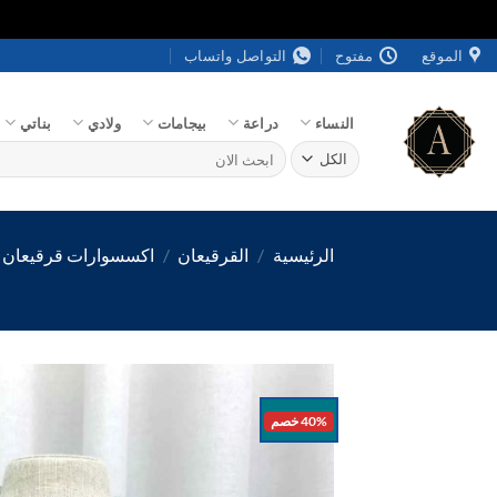
خطي
الموقع
مفتوح
التواصل واتساب
لمحتوى
النساء
دراعة
بيجامات
ولادي
بناتي
البحث
عن:
الرئيسية
/
القرقيعان
/
اكسسوارات قرقيعان
40% خصم