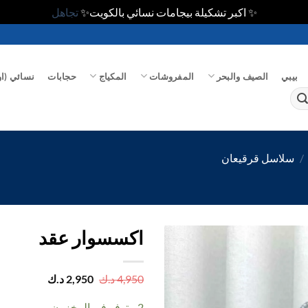
✨ اكبر تشكيلة بيجامات نسائي بالكويت✨
تجاهل
بيبي
الصيف والبحر
المفروشات
المكياج
حجابات
نسائي (او
/
سلاسل قرقيعان
اكسسوار عقد
اضف
السعر
السعر
4,950
د.ك
2,950
د.ك
الأصلي
الحالي
الي
هو:
هو:
المفضلة
2 متوفر في المخزون