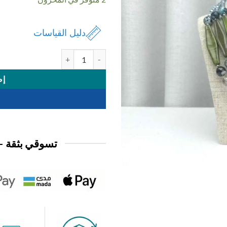
4,950 د.ك.
2,950 د.ك.
دليل القياسات
كمية اكسسوار عقد
إض
تسوقي بثقة —