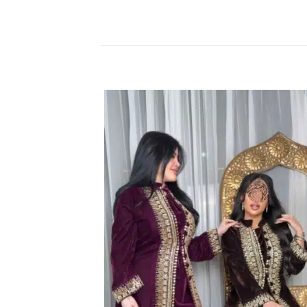
23% خصم
اضف
الي
المفضلة