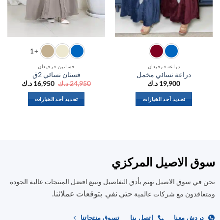
+1
دراعة قرقيعان
فساتين قرقيعان
دراعة نسائي مخمل
فستان نسائي 2ق
السعر
السعر
19,900
د.ك
24,950
د.ك
16,950
د.ك
الأصلي
الحالي
هو:
هو:
تحديد أحد الخيارات
تحديد أحد الخيارات
24,950 د.ك.
16,950 د.ك.
هناك
هناك
العديد
العديد
من
من
الأشكال
الأشكال
المختلفة
المختلفة
ق الاصيل المركزي
لهذا
لهذا
المنتج.
المنتج.
في سوق الاصيل نهتم بأدق التفاصيل ونبيع افضل المنتجات عالية الجودة
يمكن
يمكن
حتي نفي بتوقعات عملائنا.
اختيار
اختيار
اقدون مع شركات عالمية
الخيارات
الخيارات
على
على
ردش معنا
اتصل بنا
تسوق منتجاتنا