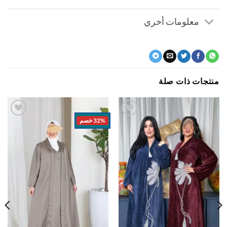
معلومات أخري
جات ذات صلة
32% خصم
اضف
اضف
الي
الي
المفضلة
المفضلة