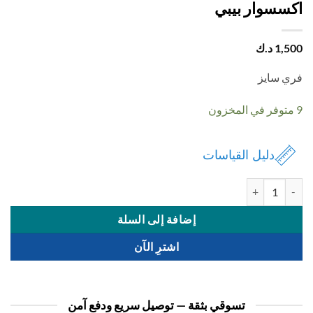
سسوار بيبي
1,
د.ك
 سايز
دليل القياسات
ة اكسسوار بيبي
إضافة إلى السلة
اشترِ الآن
تسوقي بثقة — توصيل سريع ودفع آمن