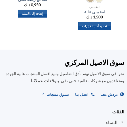
0,950
د.ك
لفة بيبي
لفة بيبي علبة
إضافة إلى السلة
1,500
د.ك
تحديد أحد الخيارات
هناك
العديد
من
الأشكال
المختلفة
ق الاصيل المركزي
لهذا
المنتج.
في سوق الاصيل نهتم بأدق التفاصيل ونبيع افضل المنتجات عالية الجودة
يمكن
حتي نفي بتوقعات عملائنا.
اختيار
اقدون مع شركات عالمية
الخيارات
على
ردش معنا
اتصل بنا
تسوق منتجاتنا
صفحة
المنتج
ات
النساء