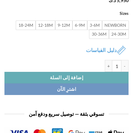
5,
د.ك
Si
18-24M
12-18M
9-12M
6-9M
3-6M
NEWBOR
30-36M
24-3
دليل القياسات
افرول بيبي 3 قطع
إضافة إلى السلة
اشترِ الآن
تسوقي بثقة — توصيل سريع ودفع آمن