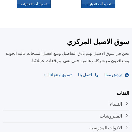
تحديد أحد الخيارات
تحديد أحد الخيارات
هناك
هناك
العديد
العديد
من
من
الأشكال
الأشكال
المختلفة
المختلفة
ق الاصيل المركزي
لهذا
لهذا
المنتج.
المنتج.
في سوق الاصيل نهتم بأدق التفاصيل ونبيع افضل المنتجات عالية الجودة
يمكن
يمكن
حتي نفي بتوقعات عملائنا.
اختيار
اختيار
اقدون مع شركات عالمية
الخيارات
الخيارات
على
على
ردش معنا
اتصل بنا
تسوق منتجاتنا
صفحة
صفحة
المنتج
المنتج
ات
النساء
المفروشات
الادوات المدرسية