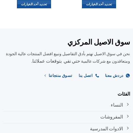
تحديد أحد الخيارات
تحديد أحد الخيارات
هناك
هناك
العديد
العديد
من
من
الأشكال
الأشكال
المختلفة
المختلفة
ق الاصيل المركزي
لهذا
لهذا
المنتج.
المنتج.
في سوق الاصيل نهتم بأدق التفاصيل ونبيع افضل المنتجات عالية الجودة
يمكن
يمكن
حتي نفي بتوقعات عملائنا.
اختيار
اختيار
اقدون مع شركات عالمية
الخيارات
الخيارات
على
على
ردش معنا
اتصل بنا
تسوق منتجاتنا
صفحة
صفحة
المنتج
المنتج
ات
النساء
المفروشات
الادوات المدرسية