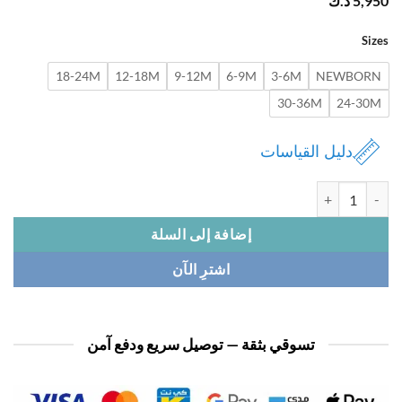
5,
د.ك
Si
18-24M
12-18M
9-12M
6-9M
3-6M
NEWBOR
30-36M
24-3
دليل القياسات
افرول بيبي 3 قطع
إضافة إلى السلة
اشترِ الآن
تسوقي بثقة — توصيل سريع ودفع آمن