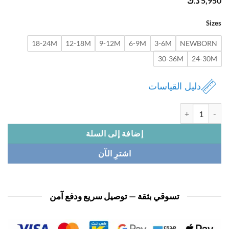
5,
د.ك
Si
18-24M
12-18M
9-12M
6-9M
3-6M
NEWBOR
30-36M
24-3
دليل القياسات
افرول بيبي 3 قطع
إضافة إلى السلة
اشترِ الآن
تسوقي بثقة — توصيل سريع ودفع آمن