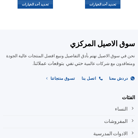
تحديد أحد الخيارات
تحديد أحد الخيارات
هناك
هناك
العديد
العديد
من
من
الأشكال
الأشكال
المختلفة
المختلفة
ق الاصيل المركزي
لهذا
لهذا
المنتج.
المنتج.
في سوق الاصيل نهتم بأدق التفاصيل ونبيع افضل المنتجات عالية الجودة
يمكن
يمكن
حتي نفي بتوقعات عملائنا.
اختيار
اختيار
اقدون مع شركات عالمية
الخيارات
الخيارات
على
على
ردش معنا
اتصل بنا
تسوق منتجاتنا
صفحة
صفحة
المنتج
المنتج
ات
النساء
المفروشات
الادوات المدرسية