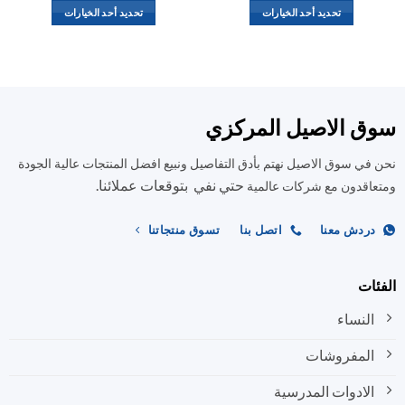
تحديد أحد الخيارات
تحديد أحد الخيارات
هناك
هناك
العديد
العديد
من
من
الأشكال
الأشكال
المختلفة
المختلفة
ق الاصيل المركزي
لهذا
لهذا
المنتج.
المنتج.
في سوق الاصيل نهتم بأدق التفاصيل ونبيع افضل المنتجات عالية الجودة
يمكن
يمكن
حتي نفي بتوقعات عملائنا.
اختيار
اختيار
اقدون مع شركات عالمية
الخيارات
الخيارات
على
على
ردش معنا
اتصل بنا
تسوق منتجاتنا
صفحة
صفحة
المنتج
المنتج
ات
النساء
المفروشات
الادوات المدرسية