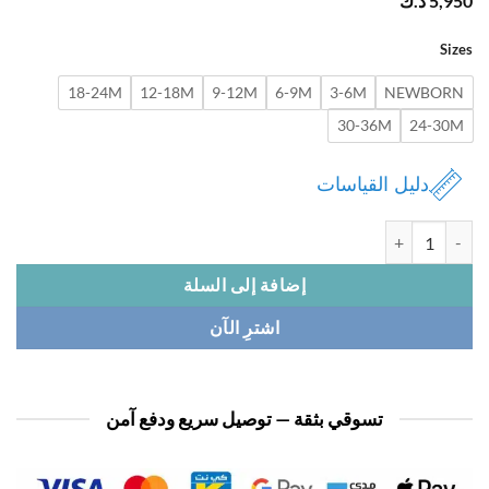
5,
د.ك
Si
18-24M
12-18M
9-12M
6-9M
3-6M
NEWBOR
30-36M
24-3
دليل القياسات
افرول بيبي 3 قطع
إضافة إلى السلة
اشترِ الآن
تسوقي بثقة — توصيل سريع ودفع آمن