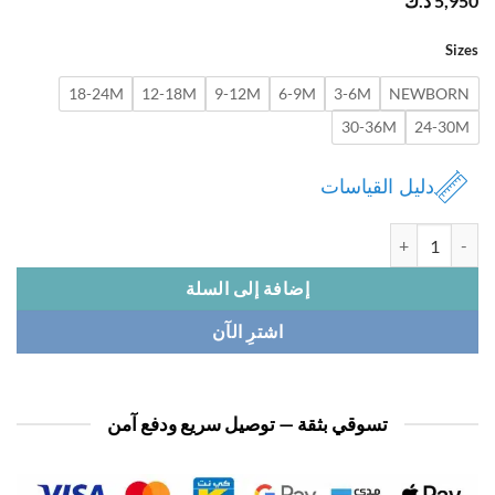
5,
د.ك
Si
18-24M
12-18M
9-12M
6-9M
3-6M
NEWBOR
30-36M
24-3
دليل القياسات
افرول بيبي 3 قطع
إضافة إلى السلة
اشترِ الآن
تسوقي بثقة — توصيل سريع ودفع آمن