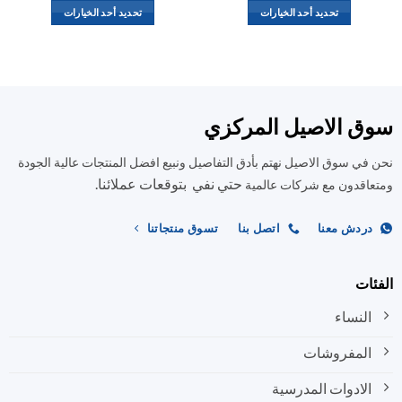
تحديد أحد الخيارات
تحديد أحد الخيارات
هناك
هناك
العديد
العديد
من
من
الأشكال
الأشكال
المختلفة
المختلفة
ق الاصيل المركزي
لهذا
لهذا
المنتج.
المنتج.
في سوق الاصيل نهتم بأدق التفاصيل ونبيع افضل المنتجات عالية الجودة
يمكن
يمكن
حتي نفي بتوقعات عملائنا.
اختيار
اختيار
اقدون مع شركات عالمية
الخيارات
الخيارات
على
على
ردش معنا
اتصل بنا
تسوق منتجاتنا
صفحة
صفحة
المنتج
المنتج
ات
النساء
المفروشات
الادوات المدرسية