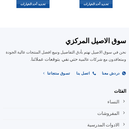
تحديد أحد الخيارات
تحديد أحد الخيارات
هناك
هناك
العديد
العديد
من
من
الأشكال
الأشكال
المختلفة
المختلفة
ق الاصيل المركزي
لهذا
لهذا
المنتج.
المنتج.
في سوق الاصيل نهتم بأدق التفاصيل ونبيع افضل المنتجات عالية الجودة
يمكن
يمكن
حتي نفي بتوقعات عملائنا.
اختيار
اختيار
اقدون مع شركات عالمية
الخيارات
الخيارات
على
على
ردش معنا
اتصل بنا
تسوق منتجاتنا
صفحة
صفحة
المنتج
المنتج
ات
النساء
المفروشات
الادوات المدرسية