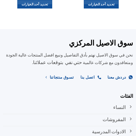
تحديد أحد الخيارات
تحديد أحد الخيارات
هناك
هناك
العديد
العديد
من
من
الأشكال
الأشكال
المختلفة
المختلفة
ق الاصيل المركزي
لهذا
لهذا
المنتج.
المنتج.
في سوق الاصيل نهتم بأدق التفاصيل ونبيع افضل المنتجات عالية الجودة
يمكن
يمكن
حتي نفي بتوقعات عملائنا.
اختيار
اختيار
اقدون مع شركات عالمية
الخيارات
الخيارات
على
على
ردش معنا
اتصل بنا
تسوق منتجاتنا
صفحة
صفحة
المنتج
المنتج
ات
النساء
المفروشات
الادوات المدرسية