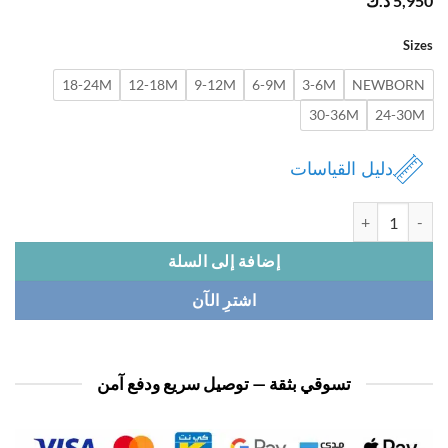
5,
د.ك
Si
18-24M
12-18M
9-12M
6-9M
3-6M
NEWBOR
30-36M
24-3
دليل القياسات
افرول بيبي 3 قطع
إضافة إلى السلة
اشترِ الآن
تسوقي بثقة — توصيل سريع ودفع آمن